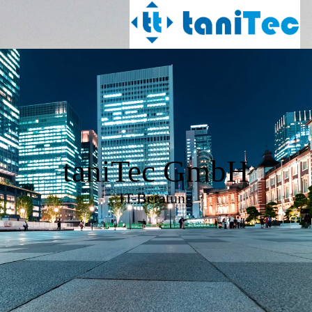
taniTec GmbH
IT-Beratung