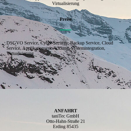
Virtualisierung
Preise
—
DSGVO Service, Cyber Security, Backup Service, Cloud
Service, Applikationsentwicklung, Systemintegration,
Virtualisierung
ANFAHRT
taniTec GmbH
Otto-Hahn-Straße 21
Erding 85435