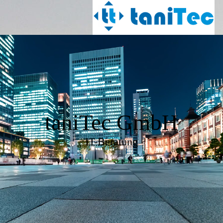
taniTec GmbH
IT-Beratung